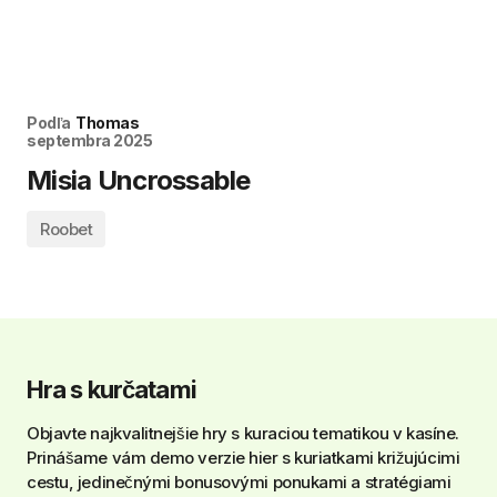
Podľa
Thomas
septembra 2025
Misia Uncrossable
Roobet
Hra s kurčatami
Objavte najkvalitnejšie hry s kuraciou tematikou v kasíne.
Prinášame vám demo verzie hier s kuriatkami križujúcimi
cestu, jedinečnými bonusovými ponukami a stratégiami