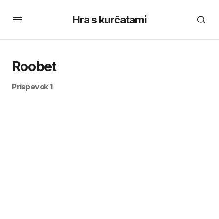
Hra s kurčatami
Roobet
Príspevok 1