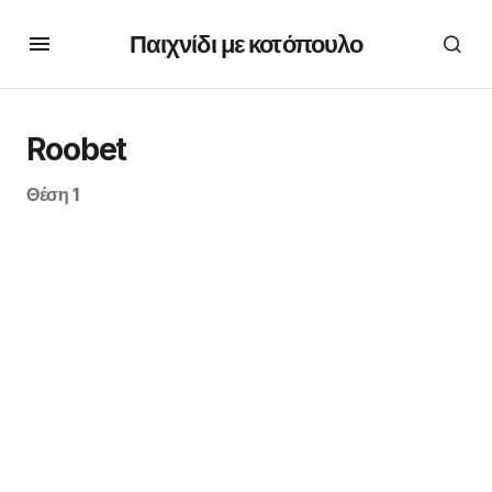
Παιχνίδι με κοτόπουλο
Roobet
Θέση 1