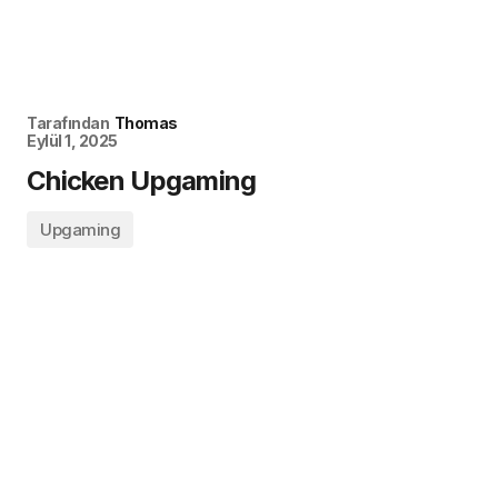
Tarafından
Thomas
Eylül 1, 2025
Chicken Upgaming
Upgaming