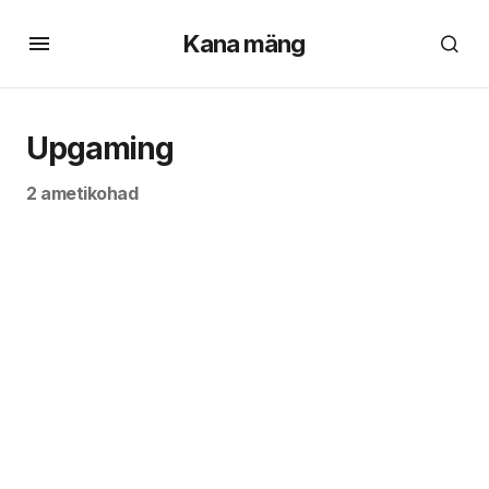
Kana mäng
Upgaming
2 ametikohad