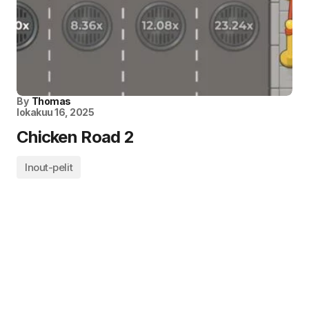
By
Thomas
lokakuu 16, 2025
Chicken Road 2
Inout-pelit