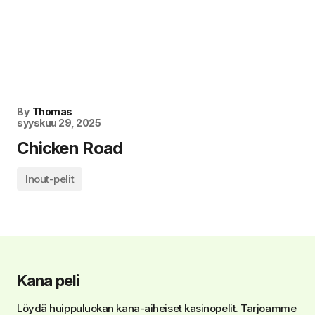
By
Thomas
syyskuu 29, 2025
Chicken Road
Inout-pelit
Kana peli
Löydä huippuluokan kana-aiheiset kasinopelit. Tarjoamme