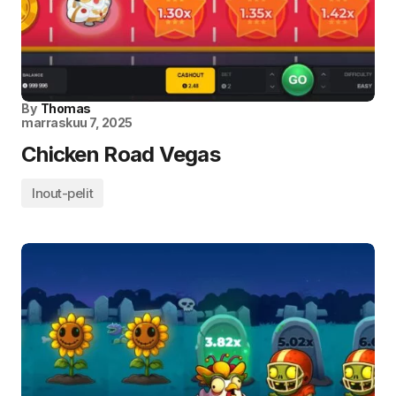
By
Thomas
marraskuu 7, 2025
Chicken Road Vegas
Inout-pelit