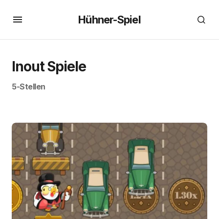
Hühner-Spiel
Inout Spiele
5-Stellen