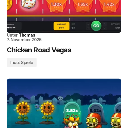
Unter
Thomas
7. November 2025
Chicken Road Vegas
Inout Spiele