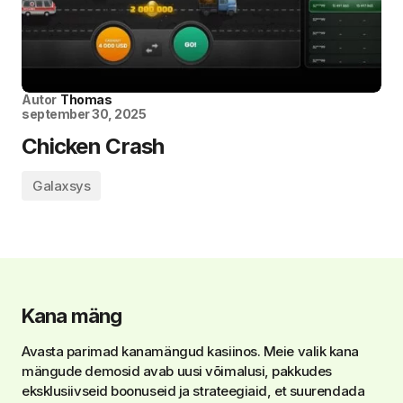
Autor
Thomas
september 30, 2025
Chicken Crash
Galaxsys
Kana mäng
Avasta parimad kanamängud kasiinos. Meie valik kana
mängude demosid avab uusi võimalusi, pakkudes
eksklusiivseid boonuseid ja strateegiaid, et suurendada