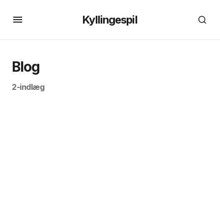
Kyllingespil
Blog
2-indlæg