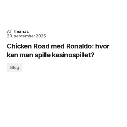
Af
Thomas
29. september 2025
Chicken Road med Ronaldo: hvor
kan man spille kasinospillet?
Blog