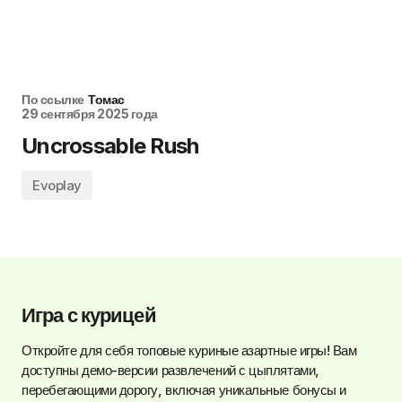
По ссылке
Томас
29 сентября 2025 года
Uncrossable Rush
Evoplay
Игра с курицей
Откройте для себя топовые куриные азартные игры! Вам
доступны демо-версии развлечений с цыплятами,
перебегающими дорогу, включая уникальные бонусы и