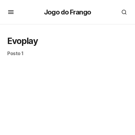
Jogo do Frango
Evoplay
Posto 1