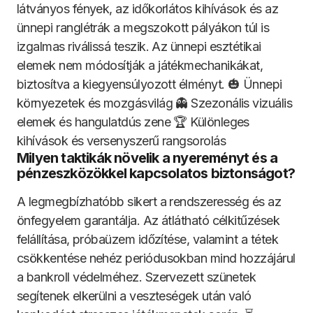
látványos fények, az időkorlátos kihívások és az
ünnepi ranglétrák a megszokott pályákon túl is
izgalmas riválissá teszik. Az ünnepi esztétikai
elemek nem módosítják a játékmechanikákat,
biztosítva a kiegyensúlyozott élményt. 🎃 Ünnepi
környezetek és mozgásvilág 👻 Szezonális vizuális
elemek és hangulatdús zene 🏆 Különleges
kihívások és versenyszerű rangsorolás
Milyen taktikák növelik a nyereményt és a
pénzeszközökkel kapcsolatos biztonságot?
A legmegbízhatóbb sikert a rendszeresség és az
önfegyelem garantálja. Az átlátható célkitűzések
felállítása, próbaüzem időzítése, valamint a tétek
csökkentése nehéz periódusokban mind hozzájárul
a bankroll védelméhez. Szervezett szünetek
segítenek elkerülni a veszteségek után való