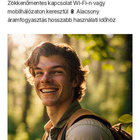
Zökkenőmentes kapcsolat Wi-Fi-n vagy
mobilhálózaton keresztül 🔋 Alacsony
áramfogyasztás hosszabb használati időhöz