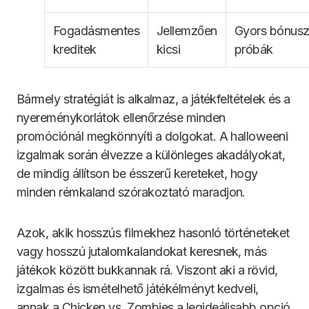
Fogadásmentes
Jellemzően
Gyors bónus
kreditek
kicsi
próbák
Bármely stratégiát is alkalmaz, a játékfeltételek és a
nyereménykorlátok ellenőrzése minden
promóciónál megkönnyíti a dolgokat. A halloweeni
izgalmak során élvezze a különleges akadályokat,
de mindig állítson be ésszerű kereteket, hogy
minden rémkaland szórakoztató maradjon.
Azok, akik hosszús filmekhez hasonló történeteket
vagy hosszú jutalomkalandokat keresnek, más
játékok között bukkannak rá. Viszont aki a rövid,
izgalmas és ismételhető játékélményt kedveli,
annak a Chicken vs. Zombies a legideálisabb opció