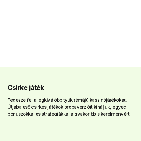
Csirke játék
Fedezze fel a legkiválóbb tyúk témájú kaszinójátékokat.
Útjába eső csirkés játékok próbaverzióit kínáljuk, egyedi
bónuszokkal és stratégiákkal a gyakoribb sikerélményért.