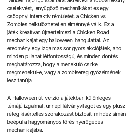
Minden rajongó számára, aki élvezi a robbanékony
cselekvést, lenyűgöző mechanikákat és egy
csöppnyi interaktív rémületet, a Chicken vs
Zombies nélkülözhetetlen élménnyé válik. Ez a
játék kreatívan újraértelmezi a Chicken Road
mechanikáját egy halloweeni hangulattal. Az
eredmény egy izgalmas sor gyors akciójáték, ahol
minden pillanat létfontosságú, és minden döntés
meghatározza, hogy a menekülő csirke
megmenekül-e, vagy a zombisereg győzelmének
lesz tanúja.
A Halloween úti verzió a játékban különleges
témájú izgalmat, ünnepi látványvilágot és egy plusz
réteg kísérteties szórakozást biztosít: mindez simán
beépül a hagyományos törés nyerőgépes
mechanikájába.