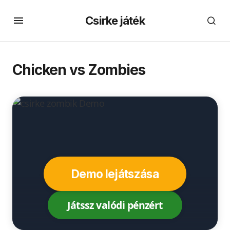
Csirke játék
Chicken vs Zombies
Demo lejátszása
Játssz valódi pénzért