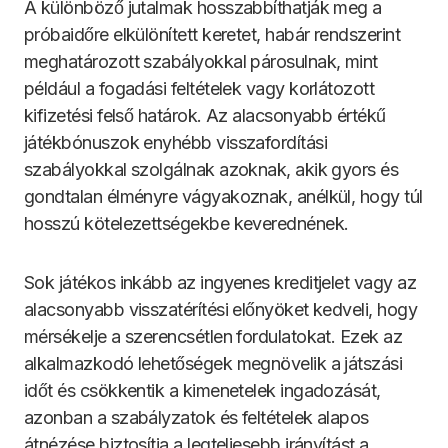
A különböző jutalmak hosszabbíthatják meg a
próbaidőre elkülönített keretet, habár rendszerint
meghatározott szabályokkal párosulnak, mint
például a fogadási feltételek vagy korlátozott
kifizetési felső határok. Az alacsonyabb értékű
játékbónuszok enyhébb visszafordítási
szabályokkal szolgálnak azoknak, akik gyors és
gondtalan élményre vágyakoznak, anélkül, hogy túl
hosszú kötelezettségekbe keverednének.
Sok játékos inkább az ingyenes kreditjelet vagy az
alacsonyabb visszatérítési előnyöket kedveli, hogy
mérsékelje a szerencsétlen fordulatokat. Ezek az
alkalmazkodó lehetőségek megnövelik a játszási
időt és csökkentik a kimenetelek ingadozását,
azonban a szabályzatok és feltételek alapos
átnézése biztosítja a legteljesebb irányítást a