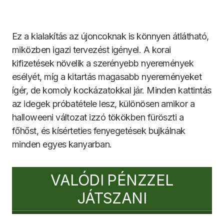
Ez a kialakítás az újoncoknak is könnyen átlátható,
miközben igazi tervezést igényel. A korai
kifizetések növelik a szerényebb nyeremények
esélyét, míg a kitartás magasabb nyereményeket
ígér, de komoly kockázatokkal jár. Minden kattintás
az idegek próbatétele lesz, különösen amikor a
halloweeni változat izzó tökökben füröszti a
főhőst, és kísérteties fenyegetések bujkálnak
minden egyes kanyarban.
VALÓDI PÉNZZEL
JÁTSZANI