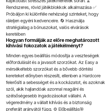
kapkodást stresszes játékmenetek során. ⏳
Rendszeres, rövid játékblokkok alkalmazása ✅
Próbáljon ki különféle nehézségi szinteket, hogy
ráleljen egyéni kedvenceire. 🔄 Használja
stratégiailag a bónuszokat, valós elvárások
keretében
Hogyan formálják az előre meghatározott
kihívási fokozatok a játékélményt?
Minden egyes beállítás módosítja a veszteségek
előfordulását és a javasolt szorzókat. Az Easy a
mérsékeltebb szorzókat és a bővebb döntési
kereteket előnyben részesíti, ellenben a Hardcore
felerősíti a sebességet és a kockázatot, és azoknak
szól, akik hajlandóak azonnal reagálni és
szélsőségesebb ingadozásokat vállalni. A
végeredmény a vállalt kihívás és a biztonság
preferált arányától függ. ⚙️ Előbeállítás🎯