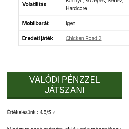
Könnyű, Közepes, Nehéz,
Volatilitás
Hardcore
Mobilbarát
Igen
Eredeti játék
Chicken Road 2
VALÓDI PÉNZZEL
JÁTSZANI
Értékelésünk : 4.5/5 ⭐