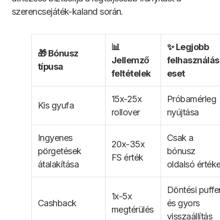
szerencsejáték-kaland során.
📊
✨ Legjobb
🎁 Bónusz
Jellemző
felhasználás
típusa
feltételek
eset
15x-25x
Próbamérleg
Kis gyufa
rollover
nyújtása
Ingyenes
Csak a
20x-35x
pörgetések
bónusz
FS érték
átalakítása
oldalsó érték
Döntési puffe
1x-5x
Cashback
és gyors
megtérülés
visszaállítás