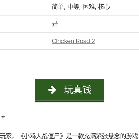
简单, 中等, 困难, 核心
是
Chicken Road 2
玩真钱
 ⭐
玩家，《小鸡大战僵尸》是一款充满紧张悬念的游戏