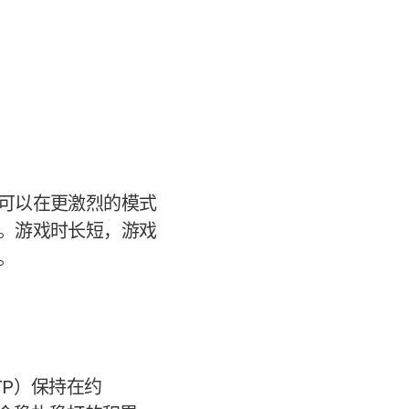
可以在更激烈的模式
。游戏时长短，游戏
。
P）保持在约