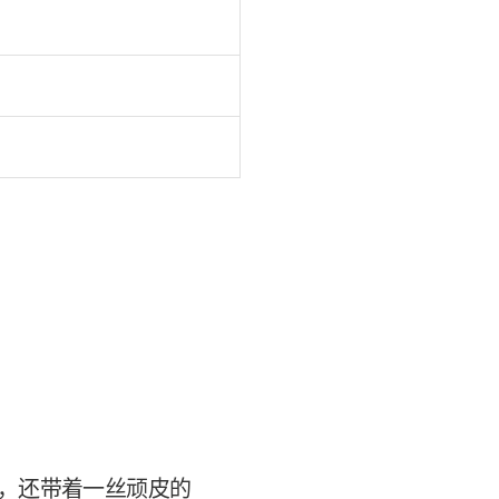
，还带着一丝顽皮的