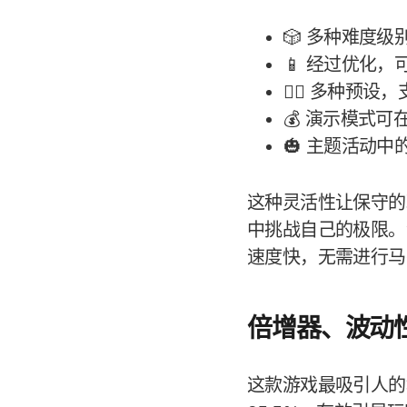
🎲 多种难度
📱 经过优化
🧟‍♂️ 多种预
💰 演示模式
🎃 主题活动
这种灵活性让保守的
中挑战自己的极限。
速度快，无需进行马
倍增器、波动
这款游戏最吸引人的