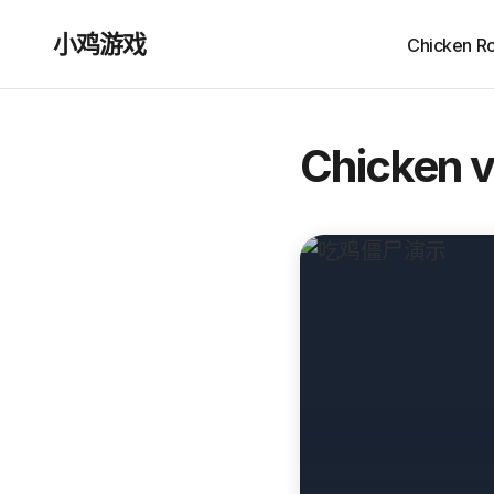
小鸡游戏
Chicken 
Chicken 