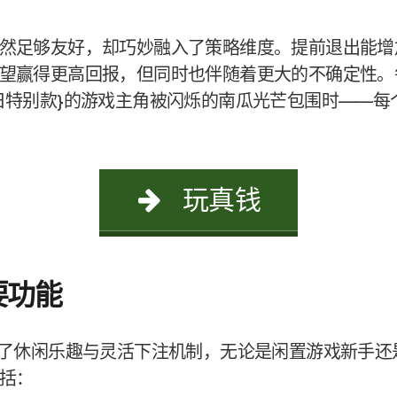
然足够友好，却巧妙融入了策略维度。提前退出能增
望赢得更高回报，但同时也伴随着更大的不确定性。
日特别款}的游戏主角被闪烁的南瓜光芒包围时——每
玩真钱
要功能
合了休闲乐趣与灵活下注机制，无论是闲置游戏新手还
括：