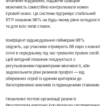
блокчейн-кодування, надаючи гравцям
можливість самостійно контролювати кожен
ігровий сеанс. Ця система підтримує стабільний
RTP показник 98% на будь-якому рівні складності
та для всіх типів ставок.
Коефіцієнт відшкодування геймерам 98%
свідчить, що учасники отримують 98 євро з кожної
сотні в середньому під час тривалих ігрових сесій.
Цей вигідний показник поєднується з
регульованими параметрами мінливості, аби
задовольнити різні ризикові профілі — від
обережних спроб із єдиним критерієм до
багаторівневих викликів із підвищеними ставками.
Незалежні тестові організації разом із
Регулятором азартних ігор Кюрасао систематично