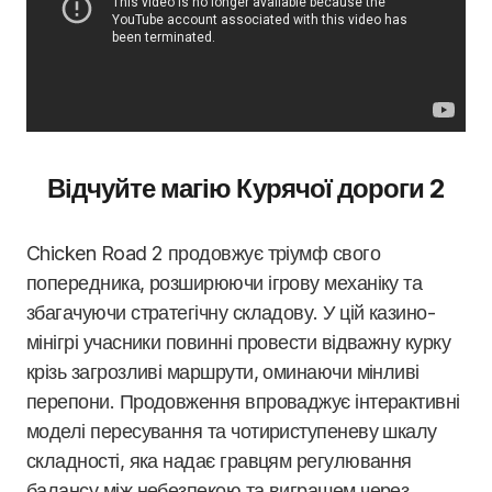
Відчуйте магію Курячої дороги 2
Chicken Road 2 продовжує тріумф свого
попередника, розширюючи ігрову механіку та
збагачуючи стратегічну складову. У цій казино-
мінігрі учасники повинні провести відважну курку
крізь загрозливі маршрути, оминаючи мінливі
перепони. Продовження впроваджує інтерактивні
моделі пересування та чотириступеневу шкалу
складності, яка надає гравцям регулювання
балансу між небезпекою та виграшем через