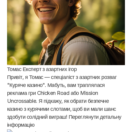
Томас
Експерт з азартних ігор
Привіт, я Томас — спеціаліст з азартних розваг
"Куряче казино". Мабуть, вам траплялася
реклама гри Chicken Road або Mission
Uncrossable. Я підкажу, як обрати безпечне
казино з курячими слотами, щоб ви мали шанс
здобути солідний виграш! Переглянути детальну
інформацію