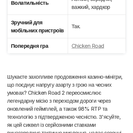
Волатильність
важкий, хардкор
Зручний для
Так.
мобільних пристроїв
Попередня гра
Chicken Road
Шукаєте захопливе продовження казино-мінігри,
що поєднує напругу азарту з грою на чесних
умовах? Chicken Road 2 переосмислює
легендарну місію з переходом дороги через
оновлений геймплей, а також 98% RTP та
технологію з підтвердженою чесністю. З'ясуйте,
як цей сиквел із серйозними ставками
винагороджує тактичне мислення, надає сезонні