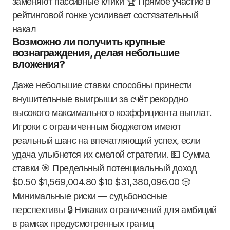
заменяют пассивные клики 🏆 Прямое участие в
рейтинговой гонке усиливает состязательный
накал
Возможно ли получить крупные
вознаграждения, делая небольшие
вложения?
Даже небольшие ставки способны принести
внушительные выигрыши за счёт рекордно
высокого максимального коэффициента выплат.
Игроки с ограниченным бюджетом имеют
реальный шанс на впечатляющий успех, если
удача улыбнется их смелой стратегии. 💵 Сумма
ставки 🎯 Предельный потенциальный доход
$0.50 $1,569,004.80 $10 $31,380,096.00 🎲
Минимальные риски — судьбоносные
перспективы 🔒 Никаких ограничений для амбиций
в рамках предусмотренных границ