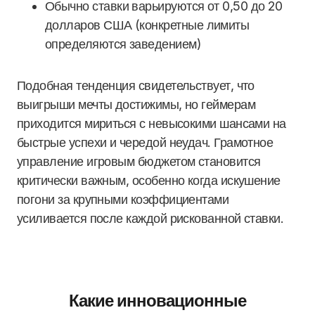
Обычно ставки варьируются от 0,50 до 20
долларов США (конкретные лимиты
определяются заведением)
Подобная тенденция свидетельствует, что
выигрыши мечты достижимы, но геймерам
приходится мириться с невысокими шансами на
быстрые успехи и чередой неудач. Грамотное
управление игровым бюджетом становится
критически важным, особенно когда искушение
погони за крупными коэффициентами
усиливается после каждой рискованной ставки.
Какие инновационные