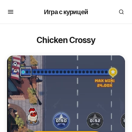
Игра с курицей
Chicken Crossy