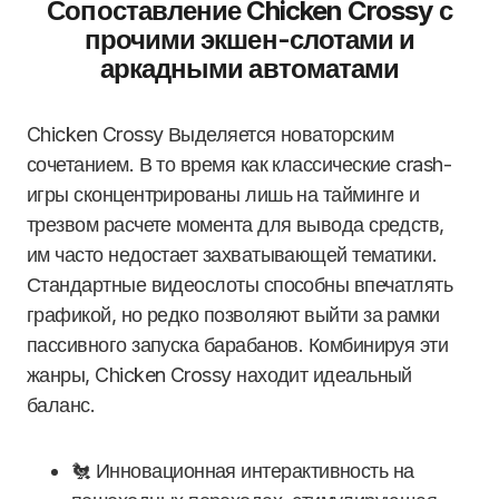
Сопоставление Chicken Crossy с
прочими экшен-слотами и
аркадными автоматами
Chicken Crossy Выделяется новаторским
сочетанием. В то время как классические crash-
игры сконцентрированы лишь на тайминге и
трезвом расчете момента для вывода средств,
им часто недостает захватывающей тематики.
Стандартные видеослоты способны впечатлять
графикой, но редко позволяют выйти за рамки
пассивного запуска барабанов. Комбинируя эти
жанры, Chicken Crossy находит идеальный
баланс.
🐔 Инновационная интерактивность на