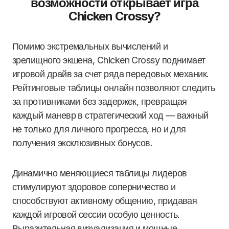
возможности открывает игра
Chicken Crossy?
Помимо экстремальных вычислений и
зрелищного экшена, Chicken Crossy поднимает
игровой драйв за счет ряда передовых механик.
Рейтинговые таблицы онлайн позволяют следить
за противниками без задержек, превращая
каждый маневр в стратегический ход — важный
не только для личного прогресса, но и для
получения эксклюзивных бонусов.
Динамично меняющиеся таблицы лидеров
стимулируют здоровое соперничество и
способствуют активному общению, придавая
каждой игровой сессии особую ценность.
Выразительная визуализация и мощные