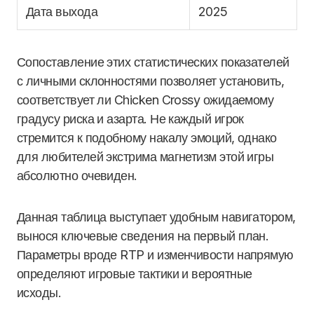
Дата выхода
2025
Сопоставление этих статистических показателей
с личными склонностями позволяет установить,
соответствует ли Chicken Crossy ожидаемому
градусу риска и азарта. Не каждый игрок
стремится к подобному накалу эмоций, однако
для любителей экстрима магнетизм этой игры
абсолютно очевиден.
Данная таблица выступает удобным навигатором,
вынося ключевые сведения на первый план.
Параметры вроде RTP и изменчивости напрямую
определяют игровые тактики и вероятные
исходы.