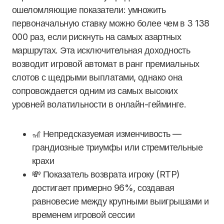
ошеломляющие показатели: умножить
первоначальную ставку можно более чем в 3 138
000 раз, если рискнуть на самых азартных
маршрутах. Эта исключительная доходность
возводит игровой автомат в ранг премиальных
слотов с щедрыми выплатами, однако она
сопровождается одним из самых высоких
уровней волатильности в онлайн-гейминге.
🎢 Непредсказуемая изменчивость —
грандиозные триумфы или стремительные
крахи
💸 Показатель возврата игроку (RTP)
достигает примерно 96%, создавая
равновесие между крупными выигрышами и
временем игровой сессии