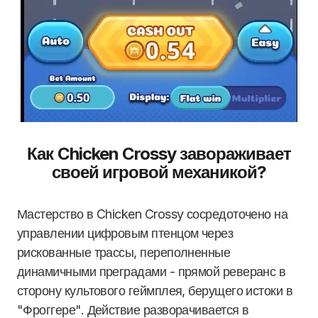
Как Chicken Crossy завораживает
своей игровой механикой?
Мастерство в Chicken Crossy сосредоточено на
управлении цифровым птенцом через
рискованные трассы, переполненные
динамичными преградами - прямой реверанс в
сторону культового геймплея, берущего истоки в
"Фроггере". Действие разворачивается в