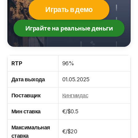
Играть в демо
Играйте на реальные деньги
RTP
96%
Дата выхода
01.05.2025
Поставщик
Кингмидас
Мин ставка
€/$0.5
Максимальная
€/$20
ставка