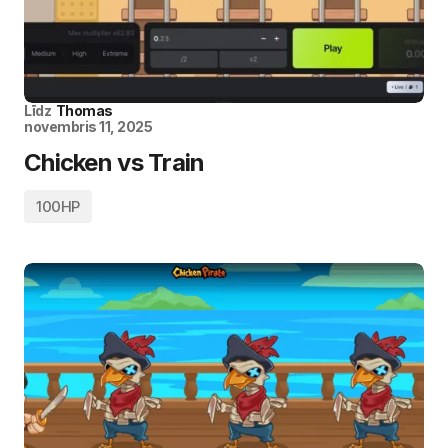
Līdz
Thomas
novembris 11, 2025
Chicken vs Train
100HP