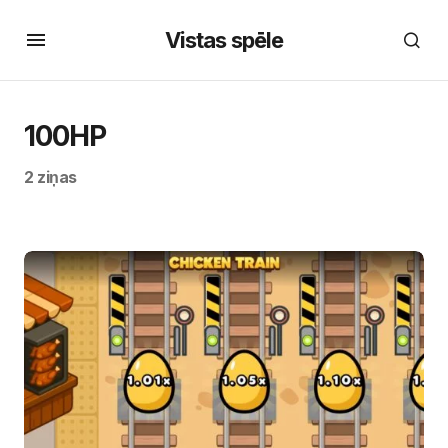
Vistas spēle
100HP
2 ziņas