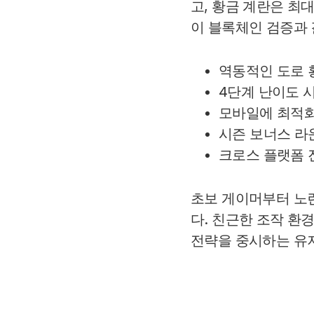
고, 황금 계란은 최
이 블록체인 검증과 
역동적인 도로 
4단계 난이도 
모바일에 최적화
시즌 보너스 라
크로스 플랫폼 
초보 게이머부터 노련
다. 친근한 조작 환
전략을 중시하는 유