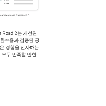
Road 2는 개선된
 환수율과 검증된 공
높은 경험을 선사하는
 모두 만족할 만한