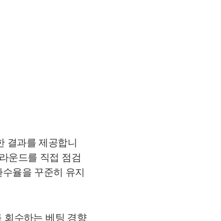
한 결과를 제공합니
 라운드를 직접 점검
 환수율을 꾸준히 유지
를 회수하는 베팅 경향