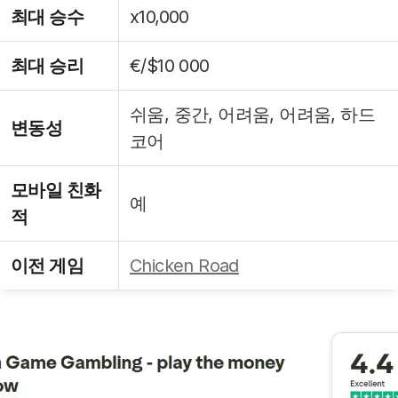
최대 승수
x10,000
최대 승리
€/$10 000
쉬움, 중간, 어려움, 어려움, 하드
변동성
코어
모바일 친화
예
적
이전 게임
Chicken Road