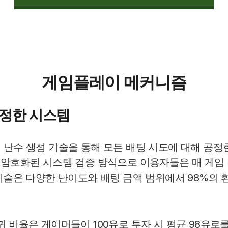
게임플레이 메커니즘
공정한 시스템
 난수 생성 기술을 통해 모든 배팅 시도에 대해 공정
 암호화된 시스템 검증 방식으로 이용자들은 매 게임
 기술은 다양한 난이도와 배팅 금액 범위에서 98%의
귀 비율은 게이머들이 100유로 투자 시 평균 98유로