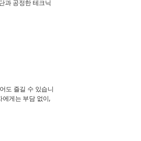
판단과 공정한 테크닉
어도 즐길 수 있습니
자에게는 부담 없이,