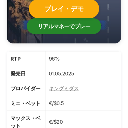
プレイ・デモ
リアルマネーでプレー
RTP
96%
発売日
01.05.2025
プロバイダー
キングミダス
ミニ・ベット
€/$0.5
マックス・ベ
€/$20
ット