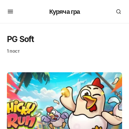
Куряча гра
PG Soft
1 пост