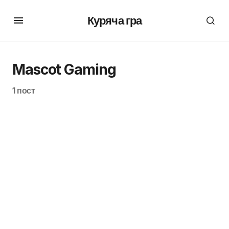
Куряча гра
Mascot Gaming
1 пост