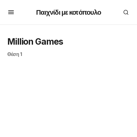
Παιχνίδι με κοτόπουλο
Million Games
Θέση 1